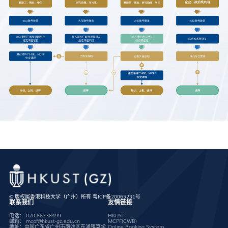
© 版权属香港科技大学（广州）所有
粤ICP备20065231号
联系我们
友情链接
电话：
020-88338499
HKUST
邮箱：
mcpf@hkust-gz.edu.cn
MCPF(CWB)
地址：中国广东省广州市南沙区东涌镇笃学
Online Booking System