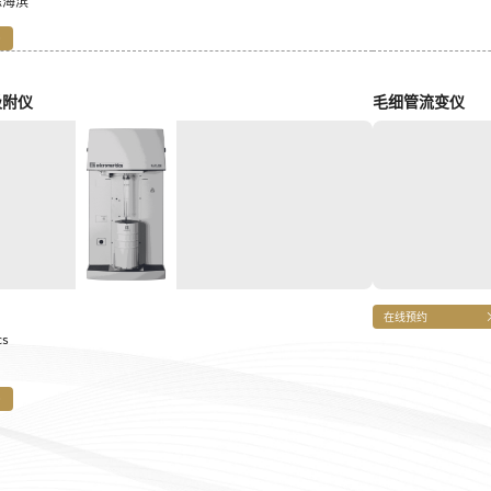
陈海滨
吸附仪
毛细管流变仪
在线预约
cs