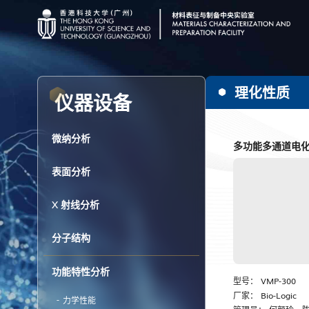
理化性质
仪器设备
微纳分析
多功能多通道电
表面分析
X 射线分析
分子结构
功能特性分析
型号：
VMP-300
厂家：
Bio-Logic
力学性能