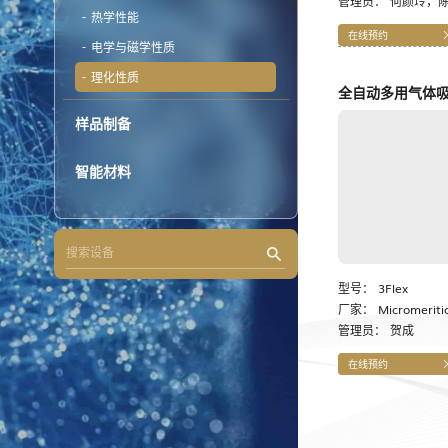
管理员：
何颜玲，
热学性能
在线预约
电学与磁学性质
理化性质
全自动多用气体
样品制备
智能材料
型号：
3Flex
厂家：
Micromeriti
管理员：
贺成
在线预约