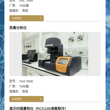
型号：
DSC 2500
厂家：
TA仪器
管理员：
贺成
在线预约
热重分析仪
型号：
TGA 5500
厂家：
TA仪器
管理员：
贺成
在线预约
差示扫描量热仪（RCS120/液氮制冷）